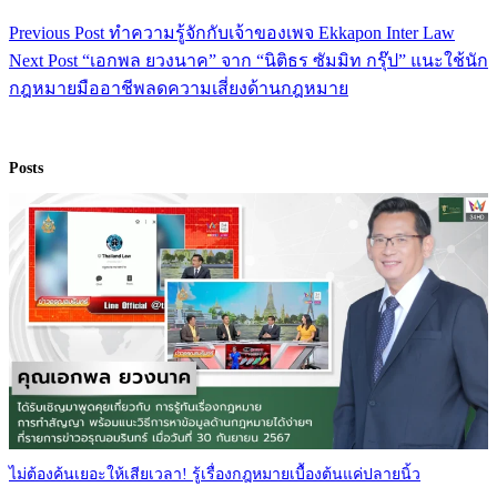
Previous
Post
ทำความรู้จักกับเจ้าของเพจ Ekkapon Inter Law
Next
Post
“เอกพล ยวงนาค” จาก “นิติธร ซัมมิท กรุ๊ป” แนะใช้นัก
กฎหมายมืออาชีพลดความเสี่ยงด้านกฎหมาย
Posts
ไม่ต้องค้นเยอะให้เสียเวลา! รู้เรื่องกฎหมายเบื้องต้นแค่ปลายนิ้ว