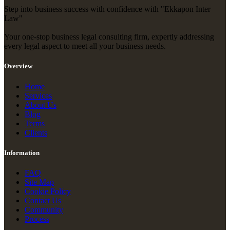
Step into business success with confidence with "Ekkapon Inter
Law"
Your one-stop business legal consulting firm, expertly addressing
every legal aspect to meet all your business needs.
Overview
Home
Services
About Us
Blog
Terms
Clients
Information
FAQ
Site Map
Cookie Policy
Contact Us
Community
Process