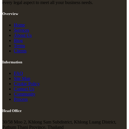
every legal aspect to meet all your business needs.
Overview
Home
Services
About Us
Blog
Terms
Clients
Information
FAQ
Site Map
Cookie Policy
Contact Us
Community
Process
Head Office
30/58 Moo 2, Khlong Sam Subdistrict, Khlong Luang District,
Pathum Thani Province, Thailand